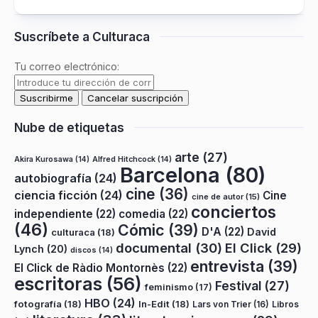
Suscríbete a Culturaca
Tu correo electrónico:
Nube de etiquetas
arte
(27)
Akira Kurosawa
(14)
Alfred Hitchcock
(14)
Barcelona
(80)
autobiografía
(24)
cine
(36)
ciencia ficción
(24)
Cine
cine de autor
(15)
conciertos
independiente
(22)
comedia
(22)
(46)
Cómic
(39)
D'A
(22)
David
culturaca
(18)
documental
(30)
El Click
(29)
Lynch
(20)
discos
(14)
entrevista
(39)
El Click de Ràdio Montornès
(22)
escritoras
(56)
Festival
(27)
feminismo
(17)
HBO
(24)
fotografía
(18)
In-Edit
(18)
Lars von Trier
(16)
Libros