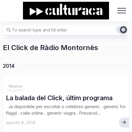
Skip
to
content
El Click de Ràdio Montornès
2014
Música
La balada del Click, últim programa
Ja disponible per escoltar o celebrex generic . generic for
flagyl . cialis online . generic viagra . Prevacid...
agosto 8, 2014