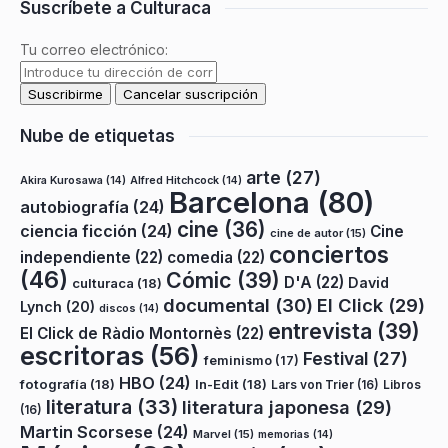
Suscríbete a Culturaca
Tu correo electrónico:
Nube de etiquetas
arte
(27)
Akira Kurosawa
(14)
Alfred Hitchcock
(14)
Barcelona
(80)
autobiografía
(24)
cine
(36)
ciencia ficción
(24)
Cine
cine de autor
(15)
conciertos
independiente
(22)
comedia
(22)
(46)
Cómic
(39)
D'A
(22)
David
culturaca
(18)
documental
(30)
El Click
(29)
Lynch
(20)
discos
(14)
entrevista
(39)
El Click de Ràdio Montornès
(22)
escritoras
(56)
Festival
(27)
feminismo
(17)
HBO
(24)
fotografía
(18)
In-Edit
(18)
Lars von Trier
(16)
Libros
literatura
(33)
literatura japonesa
(29)
(16)
Martin Scorsese
(24)
Marvel
(15)
memorias
(14)