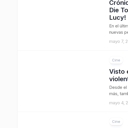
Crónic
Die T
Lucy!
En el últ
nuevas pe
mayo 7, 2
Cine
Visto 
violen
Desde el 
más, tamb
mayo 4, 
Cine