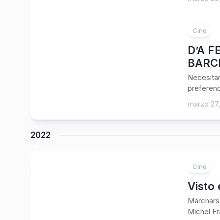
Cine
D’A F
BARCE
Necesitam
preferenc
marzo 27
2022
Cine
Visto 
Marcharse
Michel Fr