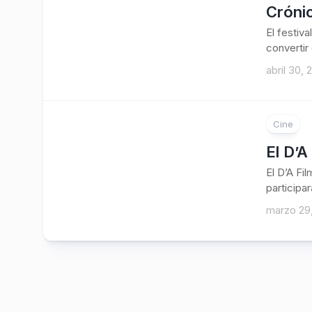
Crónic
El festiva
convertir 
abril 30, 
Cine
El D’A
El D’A Fi
participar
marzo 29