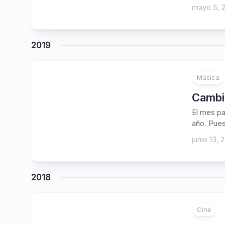
mayo 5, 
2019
Música
Cambio
El mes pa
año. Pues
junio 13, 
2018
Cine