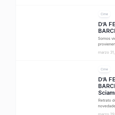
Cine
D’A F
BARCE
Somos vio
provienen
marzo 31
Cine
D’A F
BARCE
Scia
Retrato d
novedades
marzo 29