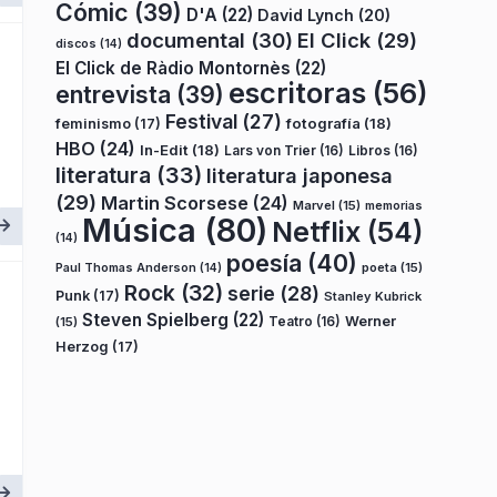
Cómic
(39)
D'A
(22)
David Lynch
(20)
documental
(30)
El Click
(29)
discos
(14)
El Click de Ràdio Montornès
(22)
escritoras
(56)
entrevista
(39)
Festival
(27)
fotografía
(18)
feminismo
(17)
HBO
(24)
In-Edit
(18)
Lars von Trier
(16)
Libros
(16)
literatura
(33)
literatura japonesa
(29)
Martin Scorsese
(24)
Marvel
(15)
memorias
Música
(80)
Netflix
(54)
(14)
poesía
(40)
poeta
(15)
Paul Thomas Anderson
(14)
Rock
(32)
serie
(28)
Punk
(17)
Stanley Kubrick
Steven Spielberg
(22)
Teatro
(16)
Werner
(15)
Herzog
(17)