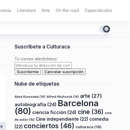
oesía
Literatura
Arte
On the road
Espectáculos
Suscríbete a Culturaca
Tu correo electrónico:
Nube de etiquetas
arte
(27)
Akira Kurosawa
(14)
Alfred Hitchcock
(14)
Barcelona
autobiografía
(24)
(80)
cine
(36)
ciencia ficción
(24)
cine
Cine independiente
(22)
comedia
de autor
(15)
conciertos
(46)
(22)
culturaca
(18)