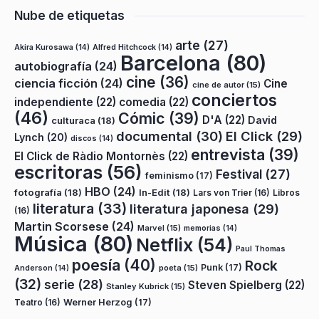
Nube de etiquetas
arte
(27)
Akira Kurosawa
(14)
Alfred Hitchcock
(14)
Barcelona
(80)
autobiografía
(24)
cine
(36)
ciencia ficción
(24)
Cine
cine de autor
(15)
conciertos
independiente
(22)
comedia
(22)
(46)
Cómic
(39)
D'A
(22)
David
culturaca
(18)
documental
(30)
El Click
(29)
Lynch
(20)
discos
(14)
entrevista
(39)
El Click de Ràdio Montornès
(22)
escritoras
(56)
Festival
(27)
feminismo
(17)
HBO
(24)
fotografía
(18)
In-Edit
(18)
Lars von Trier
(16)
Libros
literatura
(33)
literatura japonesa
(29)
(16)
Martin Scorsese
(24)
Marvel
(15)
memorias
(14)
Música
(80)
Netflix
(54)
Paul Thomas
poesía
(40)
Rock
Punk
(17)
poeta
(15)
Anderson
(14)
(32)
serie
(28)
Steven Spielberg
(22)
Stanley Kubrick
(15)
Teatro
(16)
Werner Herzog
(17)