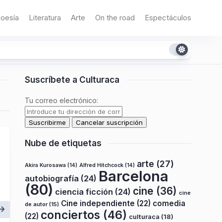
oesía
Literatura
Arte
On the road
Espectáculos
Suscríbete a Culturaca
Tu correo electrónico:
Nube de etiquetas
arte
(27)
Akira Kurosawa
(14)
Alfred Hitchcock
(14)
Barcelona
autobiografía
(24)
(80)
cine
(36)
ciencia ficción
(24)
cine
Cine independiente
(22)
comedia
de autor
(15)
conciertos
(46)
(22)
culturaca
(18)