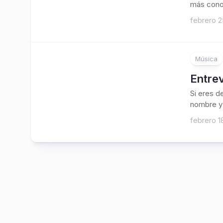
más conoc
febrero 2
Música
Entrev
Si eres d
nombre y 
febrero 1