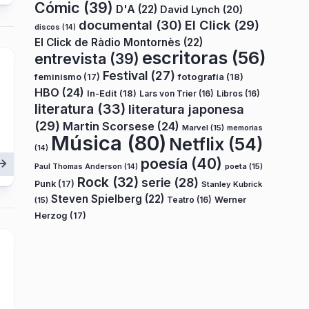
Cómic
(39)
D'A
(22)
David Lynch
(20)
documental
(30)
El Click
(29)
discos
(14)
El Click de Ràdio Montornès
(22)
escritoras
(56)
entrevista
(39)
Festival
(27)
fotografía
(18)
feminismo
(17)
HBO
(24)
In-Edit
(18)
Lars von Trier
(16)
Libros
(16)
literatura
(33)
literatura japonesa
(29)
Martin Scorsese
(24)
Marvel
(15)
memorias
Música
(80)
Netflix
(54)
(14)
poesía
(40)
poeta
(15)
Paul Thomas Anderson
(14)
Rock
(32)
serie
(28)
Punk
(17)
Stanley Kubrick
Steven Spielberg
(22)
Teatro
(16)
Werner
(15)
Herzog
(17)