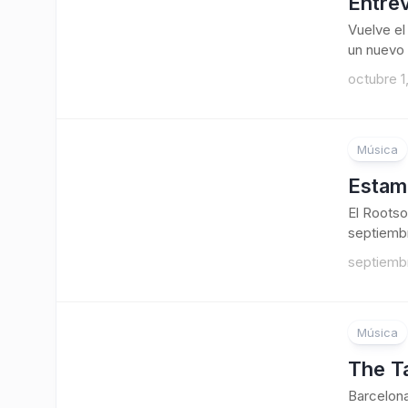
Entre
Vuelve e
un nuevo 
octubre 1
Música
Estam
El Rootso
septiembr
septiembr
Música
The Ta
Barcelona