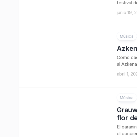
festival d
junio 19, 
Música
Azkena
Como cada
al Azkena
abril 1, 2
Música
Grauwi
flor de
El parani
el concie