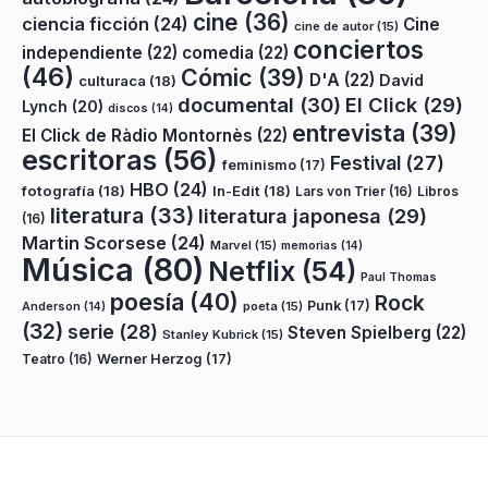
cine
(36)
ciencia ficción
(24)
Cine
cine de autor
(15)
conciertos
independiente
(22)
comedia
(22)
(46)
Cómic
(39)
D'A
(22)
David
culturaca
(18)
documental
(30)
El Click
(29)
Lynch
(20)
discos
(14)
entrevista
(39)
El Click de Ràdio Montornès
(22)
escritoras
(56)
Festival
(27)
feminismo
(17)
HBO
(24)
fotografía
(18)
In-Edit
(18)
Lars von Trier
(16)
Libros
literatura
(33)
literatura japonesa
(29)
(16)
Martin Scorsese
(24)
Marvel
(15)
memorias
(14)
Música
(80)
Netflix
(54)
Paul Thomas
poesía
(40)
Rock
Punk
(17)
poeta
(15)
Anderson
(14)
(32)
serie
(28)
Steven Spielberg
(22)
Stanley Kubrick
(15)
Teatro
(16)
Werner Herzog
(17)