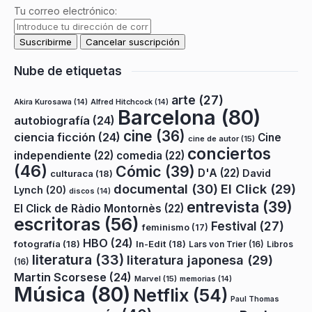
Tu correo electrónico:
Nube de etiquetas
arte
(27)
Akira Kurosawa
(14)
Alfred Hitchcock
(14)
Barcelona
(80)
autobiografía
(24)
cine
(36)
ciencia ficción
(24)
Cine
cine de autor
(15)
conciertos
independiente
(22)
comedia
(22)
(46)
Cómic
(39)
D'A
(22)
David
culturaca
(18)
documental
(30)
El Click
(29)
Lynch
(20)
discos
(14)
entrevista
(39)
El Click de Ràdio Montornès
(22)
escritoras
(56)
Festival
(27)
feminismo
(17)
HBO
(24)
fotografía
(18)
In-Edit
(18)
Lars von Trier
(16)
Libros
literatura
(33)
literatura japonesa
(29)
(16)
Martin Scorsese
(24)
Marvel
(15)
memorias
(14)
Música
(80)
Netflix
(54)
Paul Thomas