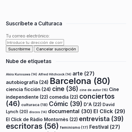
Suscríbete a Culturaca
Tu correo electrónico:
Nube de etiquetas
arte
(27)
Akira Kurosawa
(14)
Alfred Hitchcock
(14)
Barcelona
(80)
autobiografía
(24)
cine
(36)
ciencia ficción
(24)
Cine
cine de autor
(15)
conciertos
independiente
(22)
comedia
(22)
(46)
Cómic
(39)
D'A
(22)
David
culturaca
(18)
documental
(30)
El Click
(29)
Lynch
(20)
discos
(14)
entrevista
(39)
El Click de Ràdio Montornès
(22)
escritoras
(56)
Festival
(27)
feminismo
(17)