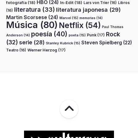
HBO
(24)
fotografía
(18)
In-Edit
(18)
Lars von Trier
(16)
Libros
literatura
(33)
literatura japonesa
(29)
(16)
Martin Scorsese
(24)
Marvel
(15)
memorias
(14)
Música
(80)
Netflix
(54)
Paul Thomas
poesía
(40)
Rock
Punk
(17)
poeta
(15)
Anderson
(14)
(32)
serie
(28)
Steven Spielberg
(22)
Stanley Kubrick
(15)
Teatro
(16)
Werner Herzog
(17)