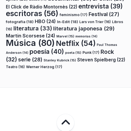
entrevista
(39)
El Click de Ràdio Montornès
(22)
escritoras
(56)
Festival
(27)
feminismo
(17)
HBO
(24)
fotografía
(18)
In-Edit
(18)
Lars von Trier
(16)
Libros
literatura
(33)
literatura japonesa
(29)
(16)
Martin Scorsese
(24)
Marvel
(15)
memorias
(14)
Música
(80)
Netflix
(54)
Paul Thomas
poesía
(40)
Rock
Punk
(17)
poeta
(15)
Anderson
(14)
(32)
serie
(28)
Steven Spielberg
(22)
Stanley Kubrick
(15)
Teatro
(16)
Werner Herzog
(17)