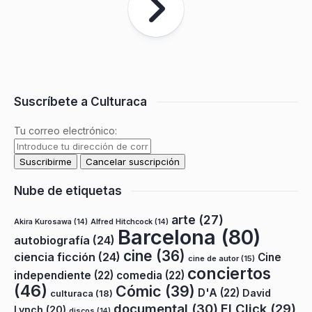
Suscríbete a Culturaca
Tu correo electrónico:
Nube de etiquetas
arte
(27)
Akira Kurosawa
(14)
Alfred Hitchcock
(14)
Barcelona
(80)
autobiografía
(24)
cine
(36)
ciencia ficción
(24)
Cine
cine de autor
(15)
conciertos
independiente
(22)
comedia
(22)
(46)
Cómic
(39)
D'A
(22)
David
culturaca
(18)
documental
(30)
El Click
(29)
Lynch
(20)
discos
(14)