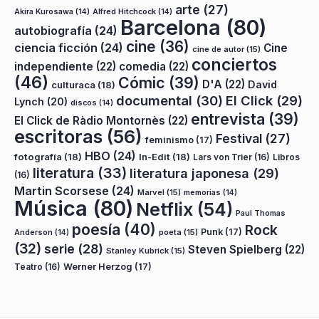
arte
(27)
Akira Kurosawa
(14)
Alfred Hitchcock
(14)
Barcelona
(80)
autobiografía
(24)
cine
(36)
ciencia ficción
(24)
Cine
cine de autor
(15)
conciertos
independiente
(22)
comedia
(22)
(46)
Cómic
(39)
D'A
(22)
David
culturaca
(18)
documental
(30)
El Click
(29)
Lynch
(20)
discos
(14)
entrevista
(39)
El Click de Ràdio Montornès
(22)
escritoras
(56)
Festival
(27)
feminismo
(17)
HBO
(24)
fotografía
(18)
In-Edit
(18)
Lars von Trier
(16)
Libros
literatura
(33)
literatura japonesa
(29)
(16)
Martin Scorsese
(24)
Marvel
(15)
memorias
(14)
Música
(80)
Netflix
(54)
Paul Thomas
poesía
(40)
Rock
Punk
(17)
poeta
(15)
Anderson
(14)
(32)
serie
(28)
Steven Spielberg
(22)
Stanley Kubrick
(15)
Teatro
(16)
Werner Herzog
(17)