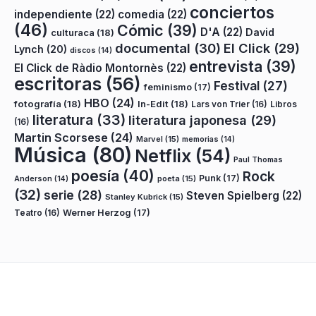
conciertos
independiente
(22)
comedia
(22)
(46)
Cómic
(39)
D'A
(22)
David
culturaca
(18)
documental
(30)
El Click
(29)
Lynch
(20)
discos
(14)
entrevista
(39)
El Click de Ràdio Montornès
(22)
escritoras
(56)
Festival
(27)
feminismo
(17)
HBO
(24)
fotografía
(18)
In-Edit
(18)
Lars von Trier
(16)
Libros
literatura
(33)
literatura japonesa
(29)
(16)
Martin Scorsese
(24)
Marvel
(15)
memorias
(14)
Música
(80)
Netflix
(54)
Paul Thomas
poesía
(40)
Rock
Punk
(17)
poeta
(15)
Anderson
(14)
(32)
serie
(28)
Steven Spielberg
(22)
Stanley Kubrick
(15)
Teatro
(16)
Werner Herzog
(17)