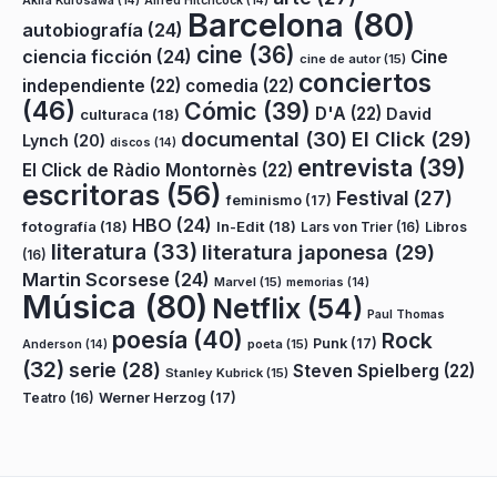
Akira Kurosawa
(14)
Alfred Hitchcock
(14)
Barcelona
(80)
autobiografía
(24)
cine
(36)
ciencia ficción
(24)
Cine
cine de autor
(15)
conciertos
independiente
(22)
comedia
(22)
(46)
Cómic
(39)
D'A
(22)
David
culturaca
(18)
documental
(30)
El Click
(29)
Lynch
(20)
discos
(14)
entrevista
(39)
El Click de Ràdio Montornès
(22)
escritoras
(56)
Festival
(27)
feminismo
(17)
HBO
(24)
fotografía
(18)
In-Edit
(18)
Lars von Trier
(16)
Libros
literatura
(33)
literatura japonesa
(29)
(16)
Martin Scorsese
(24)
Marvel
(15)
memorias
(14)
Música
(80)
Netflix
(54)
Paul Thomas
poesía
(40)
Rock
Punk
(17)
poeta
(15)
Anderson
(14)
(32)
serie
(28)
Steven Spielberg
(22)
Stanley Kubrick
(15)
Teatro
(16)
Werner Herzog
(17)