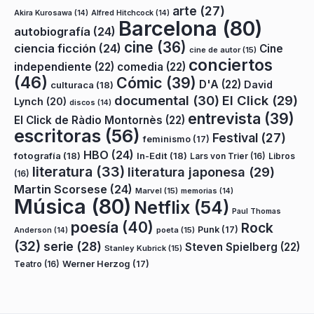
arte
(27)
Akira Kurosawa
(14)
Alfred Hitchcock
(14)
Barcelona
(80)
autobiografía
(24)
cine
(36)
ciencia ficción
(24)
Cine
cine de autor
(15)
conciertos
independiente
(22)
comedia
(22)
(46)
Cómic
(39)
D'A
(22)
David
culturaca
(18)
documental
(30)
El Click
(29)
Lynch
(20)
discos
(14)
entrevista
(39)
El Click de Ràdio Montornès
(22)
escritoras
(56)
Festival
(27)
feminismo
(17)
HBO
(24)
fotografía
(18)
In-Edit
(18)
Lars von Trier
(16)
Libros
literatura
(33)
literatura japonesa
(29)
(16)
Martin Scorsese
(24)
Marvel
(15)
memorias
(14)
Música
(80)
Netflix
(54)
Paul Thomas
poesía
(40)
Rock
Punk
(17)
poeta
(15)
Anderson
(14)
(32)
serie
(28)
Steven Spielberg
(22)
Stanley Kubrick
(15)
Teatro
(16)
Werner Herzog
(17)