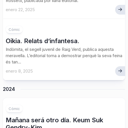
Rossetti, publicada por liana editorial.
enero 22, 2025
Cómic
Oikia. Relats d’infantesa.
Indòmita, el segell juvenil de Raig Verd, publica aquesta
meravella. L’editorial torna a demostrar perquè la seva feina
és tan...
enero 8, 2025
2024
Cómic
Mañana será otro día. Keum Suk
Gendry-Kim.