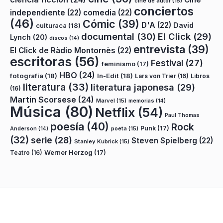
cine de autor
(15)
conciertos
independiente
(22)
comedia
(22)
(46)
Cómic
(39)
D'A
(22)
David
culturaca
(18)
documental
(30)
El Click
(29)
Lynch
(20)
discos
(14)
entrevista
(39)
El Click de Ràdio Montornès
(22)
escritoras
(56)
Festival
(27)
feminismo
(17)
HBO
(24)
fotografía
(18)
In-Edit
(18)
Lars von Trier
(16)
Libros
literatura
(33)
literatura japonesa
(29)
(16)
Martin Scorsese
(24)
Marvel
(15)
memorias
(14)
Música
(80)
Netflix
(54)
Paul Thomas
poesía
(40)
Rock
Punk
(17)
poeta
(15)
Anderson
(14)
(32)
serie
(28)
Steven Spielberg
(22)
Stanley Kubrick
(15)
Teatro
(16)
Werner Herzog
(17)