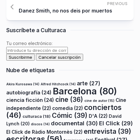
PREVIOUS
Danez Smith, no nos deis por muertos
Suscríbete a Culturaca
Tu correo electrónico:
Nube de etiquetas
arte
(27)
Akira Kurosawa
(14)
Alfred Hitchcock
(14)
Barcelona
(80)
autobiografía
(24)
cine
(36)
ciencia ficción
(24)
Cine
cine de autor
(15)
conciertos
independiente
(22)
comedia
(22)
(46)
Cómic
(39)
D'A
(22)
David
culturaca
(18)
documental
(30)
El Click
(29)
Lynch
(20)
discos
(14)
entrevista
(39)
El Click de Ràdio Montornès
(22)
escritoras
(56)
Festival
(27)