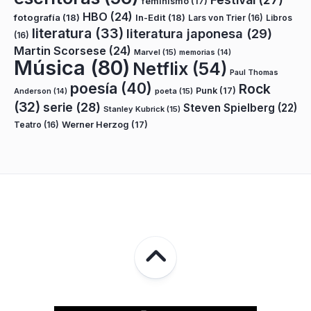
feminismo
(17)
HBO
(24)
fotografía
(18)
In-Edit
(18)
Lars von Trier
(16)
Libros
literatura
(33)
literatura japonesa
(29)
(16)
Martin Scorsese
(24)
Marvel
(15)
memorias
(14)
Música
(80)
Netflix
(54)
Paul Thomas
poesía
(40)
Rock
Punk
(17)
poeta
(15)
Anderson
(14)
(32)
serie
(28)
Steven Spielberg
(22)
Stanley Kubrick
(15)
Teatro
(16)
Werner Herzog
(17)