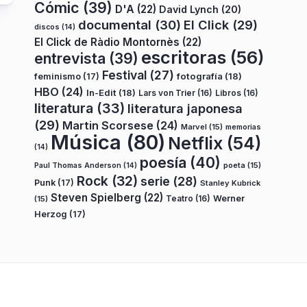
Cómic
(39)
D'A
(22)
David Lynch
(20)
documental
(30)
El Click
(29)
discos
(14)
El Click de Ràdio Montornès
(22)
escritoras
(56)
entrevista
(39)
Festival
(27)
fotografía
(18)
feminismo
(17)
HBO
(24)
In-Edit
(18)
Lars von Trier
(16)
Libros
(16)
literatura
(33)
literatura japonesa
(29)
Martin Scorsese
(24)
Marvel
(15)
memorias
Música
(80)
Netflix
(54)
(14)
poesía
(40)
poeta
(15)
Paul Thomas Anderson
(14)
Rock
(32)
serie
(28)
Punk
(17)
Stanley Kubrick
Steven Spielberg
(22)
Teatro
(16)
Werner
(15)
Herzog
(17)