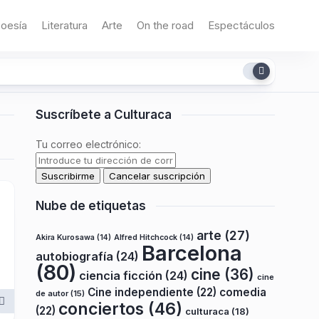
oesía
Literatura
Arte
On the road
Espectáculos
Suscríbete a Culturaca
Tu correo electrónico:
Nube de etiquetas
arte
(27)
Akira Kurosawa
(14)
Alfred Hitchcock
(14)
Barcelona
autobiografía
(24)
(80)
cine
(36)
ciencia ficción
(24)
cine
Cine independiente
(22)
comedia
de autor
(15)
conciertos
(46)
(22)
culturaca
(18)