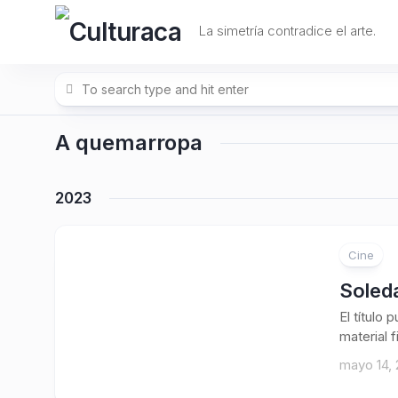
Skip
to
La simetría contradice el arte.
content
A quemarropa
2023
Cine
Soled
El título
material 
mayo 14,