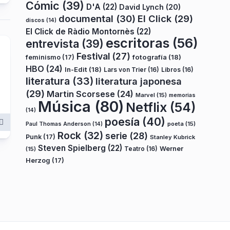
Cómic
(39)
D'A
(22)
David Lynch
(20)
documental
(30)
El Click
(29)
discos
(14)
El Click de Ràdio Montornès
(22)
escritoras
(56)
entrevista
(39)
Festival
(27)
fotografía
(18)
feminismo
(17)
HBO
(24)
In-Edit
(18)
Lars von Trier
(16)
Libros
(16)
literatura
(33)
literatura japonesa
(29)
Martin Scorsese
(24)
Marvel
(15)
memorias
Música
(80)
Netflix
(54)
(14)
poesía
(40)
poeta
(15)
Paul Thomas Anderson
(14)
Rock
(32)
serie
(28)
Punk
(17)
Stanley Kubrick
Steven Spielberg
(22)
Teatro
(16)
Werner
(15)
Herzog
(17)