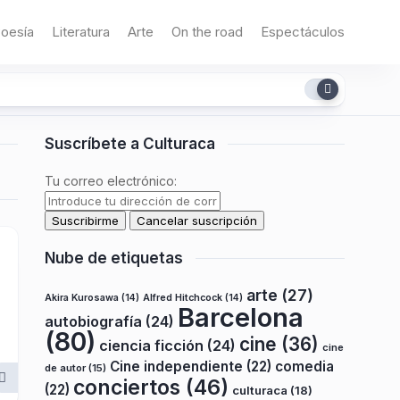
oesía
Literatura
Arte
On the road
Espectáculos
Suscríbete a Culturaca
Tu correo electrónico:
Nube de etiquetas
arte
(27)
Akira Kurosawa
(14)
Alfred Hitchcock
(14)
Barcelona
autobiografía
(24)
(80)
cine
(36)
ciencia ficción
(24)
cine
Cine independiente
(22)
comedia
de autor
(15)
conciertos
(46)
(22)
culturaca
(18)