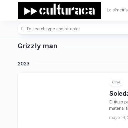
Skip
to
La simetría
content
Grizzly man
2023
Cine
Soled
El título
material 
mayo 14,