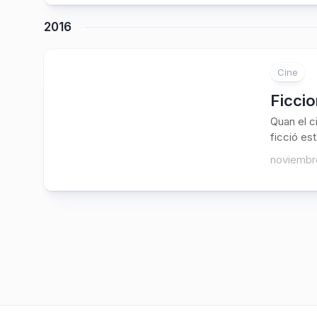
2016
Cine
Ficcio
Quan el c
ficció est
noviembr