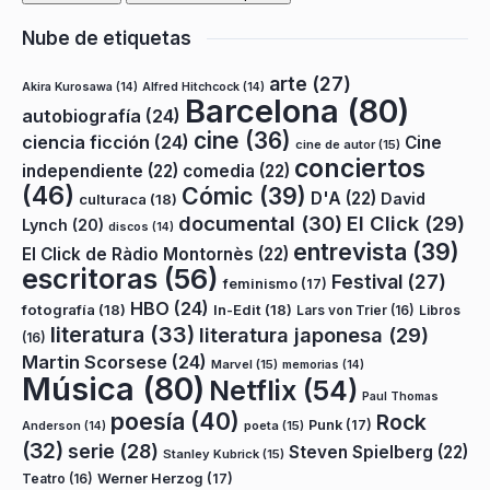
Nube de etiquetas
arte
(27)
Akira Kurosawa
(14)
Alfred Hitchcock
(14)
Barcelona
(80)
autobiografía
(24)
cine
(36)
ciencia ficción
(24)
Cine
cine de autor
(15)
conciertos
independiente
(22)
comedia
(22)
(46)
Cómic
(39)
D'A
(22)
David
culturaca
(18)
documental
(30)
El Click
(29)
Lynch
(20)
discos
(14)
entrevista
(39)
El Click de Ràdio Montornès
(22)
escritoras
(56)
Festival
(27)
feminismo
(17)
HBO
(24)
fotografía
(18)
In-Edit
(18)
Lars von Trier
(16)
Libros
literatura
(33)
literatura japonesa
(29)
(16)
Martin Scorsese
(24)
Marvel
(15)
memorias
(14)
Música
(80)
Netflix
(54)
Paul Thomas
poesía
(40)
Rock
Punk
(17)
poeta
(15)
Anderson
(14)
(32)
serie
(28)
Steven Spielberg
(22)
Stanley Kubrick
(15)
Teatro
(16)
Werner Herzog
(17)