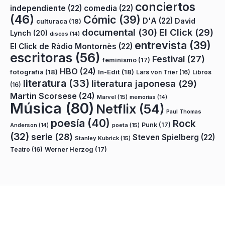
conciertos
independiente
(22)
comedia
(22)
(46)
Cómic
(39)
D'A
(22)
David
culturaca
(18)
documental
(30)
El Click
(29)
Lynch
(20)
discos
(14)
entrevista
(39)
El Click de Ràdio Montornès
(22)
escritoras
(56)
Festival
(27)
feminismo
(17)
HBO
(24)
fotografía
(18)
In-Edit
(18)
Lars von Trier
(16)
Libros
literatura
(33)
literatura japonesa
(29)
(16)
Martin Scorsese
(24)
Marvel
(15)
memorias
(14)
Música
(80)
Netflix
(54)
Paul Thomas
poesía
(40)
Rock
Punk
(17)
poeta
(15)
Anderson
(14)
(32)
serie
(28)
Steven Spielberg
(22)
Stanley Kubrick
(15)
Teatro
(16)
Werner Herzog
(17)