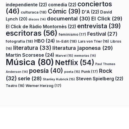
conciertos
independiente
(22)
comedia
(22)
(46)
Cómic
(39)
D'A
(22)
David
culturaca
(18)
documental
(30)
El Click
(29)
Lynch
(20)
discos
(14)
entrevista
(39)
El Click de Ràdio Montornès
(22)
escritoras
(56)
Festival
(27)
feminismo
(17)
HBO
(24)
fotografía
(18)
In-Edit
(18)
Lars von Trier
(16)
Libros
literatura
(33)
literatura japonesa
(29)
(16)
Martin Scorsese
(24)
Marvel
(15)
memorias
(14)
Música
(80)
Netflix
(54)
Paul Thomas
poesía
(40)
Rock
Punk
(17)
poeta
(15)
Anderson
(14)
(32)
serie
(28)
Steven Spielberg
(22)
Stanley Kubrick
(15)
Teatro
(16)
Werner Herzog
(17)