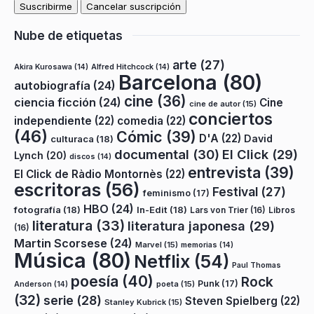
Nube de etiquetas
arte
(27)
Akira Kurosawa
(14)
Alfred Hitchcock
(14)
Barcelona
(80)
autobiografía
(24)
cine
(36)
ciencia ficción
(24)
Cine
cine de autor
(15)
conciertos
independiente
(22)
comedia
(22)
(46)
Cómic
(39)
D'A
(22)
David
culturaca
(18)
documental
(30)
El Click
(29)
Lynch
(20)
discos
(14)
entrevista
(39)
El Click de Ràdio Montornès
(22)
escritoras
(56)
Festival
(27)
feminismo
(17)
HBO
(24)
fotografía
(18)
In-Edit
(18)
Lars von Trier
(16)
Libros
literatura
(33)
literatura japonesa
(29)
(16)
Martin Scorsese
(24)
Marvel
(15)
memorias
(14)
Música
(80)
Netflix
(54)
Paul Thomas
poesía
(40)
Rock
Punk
(17)
poeta
(15)
Anderson
(14)
(32)
serie
(28)
Steven Spielberg
(22)
Stanley Kubrick
(15)