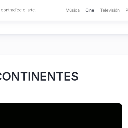
 contradice el arte.
Música
Cine
Televisión
P
Y CONTINENTES