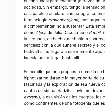
el canal ideal para encarnar (a través de u
sociedad. Sin embargo, tengo la sensación
casi paralela al relato cinematográfico en 
terminología
cronenbergiana
, más orgánica
a complementar, no a sustentar. Esta simbio
como
Alpha
de Julia Ducournau o
Rabbit T
la segunda, de hecho, me hubiera sobreco
sencillez con la que aúna el secreto y el c
festival) si no llegara a ese momento agot
inocula hasta llegar hasta allí.
Es por ello que una propuesta como la de L
hipnotizarme durante la mayor parte de su
fascinada y la exploración de esa nueva c
cantos de sirena. Hadzihalilovic me devuel
extremis
, a esa visión de los cuerpos, los
como continentes de una fotogenia que es