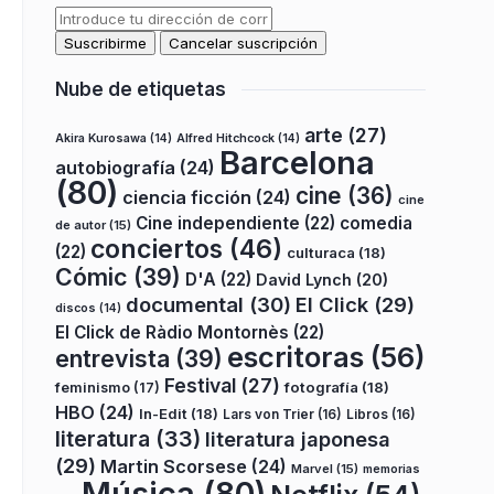
Nube de etiquetas
arte
(27)
Akira Kurosawa
(14)
Alfred Hitchcock
(14)
Barcelona
autobiografía
(24)
(80)
cine
(36)
ciencia ficción
(24)
cine
Cine independiente
(22)
comedia
de autor
(15)
conciertos
(46)
(22)
culturaca
(18)
Cómic
(39)
D'A
(22)
David Lynch
(20)
documental
(30)
El Click
(29)
discos
(14)
El Click de Ràdio Montornès
(22)
escritoras
(56)
entrevista
(39)
Festival
(27)
fotografía
(18)
feminismo
(17)
HBO
(24)
In-Edit
(18)
Lars von Trier
(16)
Libros
(16)
literatura
(33)
literatura japonesa
(29)
Martin Scorsese
(24)
Marvel
(15)
memorias
Música
(80)