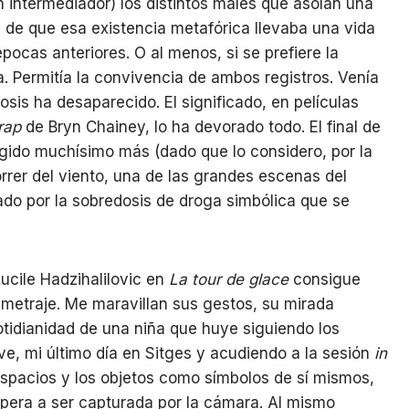
n intermediador) los distintos males que asolan una
 de que esa existencia metafórica llevaba una vida
épocas anteriores. O al menos, si se prefiere la
. Permitía la convivencia de ambos registros. Venía
sis ha desaparecido. El significado, en películas
rap
de Bryn Chainey, lo ha devorado todo. El final de
gido muchísimo más (dado que lo considero, por la
orrer del viento, una de las grandes escenas del
ado por la sobredosis de droga simbólica que se
ucile Hadzihalilovic en
La tour de glace
consigue
 metraje. Me maravillan sus gestos, su mirada
otidianidad de una niña que huye siguiendo los
ve, mi último día en Sitges y acudiendo a la sesión
in
 espacios y los objetos como símbolos de sí mismos,
pera a ser capturada por la cámara. Al mismo