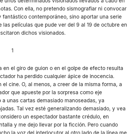
o de unos determinados visionados llevados a cabo en
 notas. Con ella, no pretendo sismografiar ni convocar
y fantástico contemporáneo, sino aportar una serie
 las películas que pude ver del 9 al 19 de octubre en
uscitaron dichos visionados.
1
a en el giro de guion o en el golpe de efecto resulta
ctador ha perdido cualquier ápice de inocencia.
el cine. O, al menos, a creer de la misma forma, a
zador que apueste por la sorpresa como eje
odo a unas cartas demasiado manoseadas, ya
adas. Tal vez esté generalizando demasiado, y vea
 considero un espectador bastante crédulo, en
lla y me dejo llevar por la ficción. Pero cuando
ho la voz del interlocutor al otro lado de la línea me