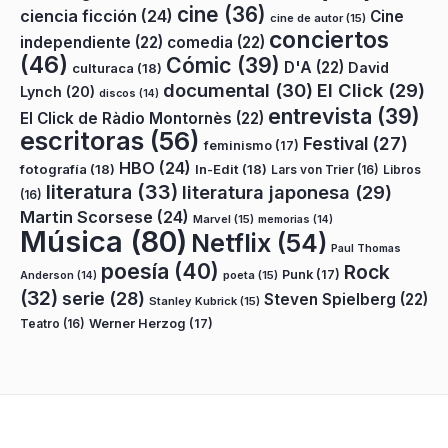
cine
(36)
ciencia ficción
(24)
Cine
cine de autor
(15)
conciertos
independiente
(22)
comedia
(22)
(46)
Cómic
(39)
D'A
(22)
David
culturaca
(18)
documental
(30)
El Click
(29)
Lynch
(20)
discos
(14)
entrevista
(39)
El Click de Ràdio Montornès
(22)
escritoras
(56)
Festival
(27)
feminismo
(17)
HBO
(24)
fotografía
(18)
In-Edit
(18)
Lars von Trier
(16)
Libros
literatura
(33)
literatura japonesa
(29)
(16)
Martin Scorsese
(24)
Marvel
(15)
memorias
(14)
Música
(80)
Netflix
(54)
Paul Thomas
poesía
(40)
Rock
Punk
(17)
poeta
(15)
Anderson
(14)
(32)
serie
(28)
Steven Spielberg
(22)
Stanley Kubrick
(15)
Teatro
(16)
Werner Herzog
(17)