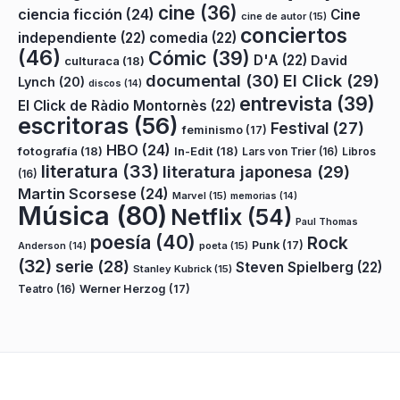
cine
(36)
ciencia ficción
(24)
Cine
cine de autor
(15)
conciertos
independiente
(22)
comedia
(22)
(46)
Cómic
(39)
D'A
(22)
David
culturaca
(18)
documental
(30)
El Click
(29)
Lynch
(20)
discos
(14)
entrevista
(39)
El Click de Ràdio Montornès
(22)
escritoras
(56)
Festival
(27)
feminismo
(17)
HBO
(24)
fotografía
(18)
In-Edit
(18)
Lars von Trier
(16)
Libros
literatura
(33)
literatura japonesa
(29)
(16)
Martin Scorsese
(24)
Marvel
(15)
memorias
(14)
Música
(80)
Netflix
(54)
Paul Thomas
poesía
(40)
Rock
Punk
(17)
poeta
(15)
Anderson
(14)
(32)
serie
(28)
Steven Spielberg
(22)
Stanley Kubrick
(15)
Teatro
(16)
Werner Herzog
(17)