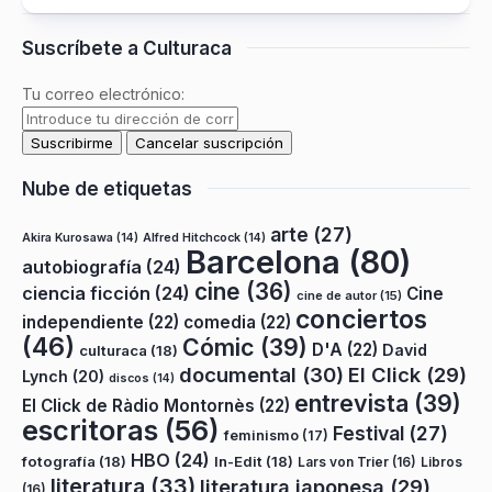
Suscríbete a Culturaca
Tu correo electrónico:
Nube de etiquetas
arte
(27)
Akira Kurosawa
(14)
Alfred Hitchcock
(14)
Barcelona
(80)
autobiografía
(24)
cine
(36)
ciencia ficción
(24)
Cine
cine de autor
(15)
conciertos
independiente
(22)
comedia
(22)
(46)
Cómic
(39)
D'A
(22)
David
culturaca
(18)
documental
(30)
El Click
(29)
Lynch
(20)
discos
(14)
entrevista
(39)
El Click de Ràdio Montornès
(22)
escritoras
(56)
Festival
(27)
feminismo
(17)
HBO
(24)
fotografía
(18)
In-Edit
(18)
Lars von Trier
(16)
Libros
literatura
(33)
literatura japonesa
(29)
(16)