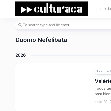
Skip
to
La simetría
content
Duomo Nefelibata
2026
Featured
Valéri
Todos te
para bien
junio 29,