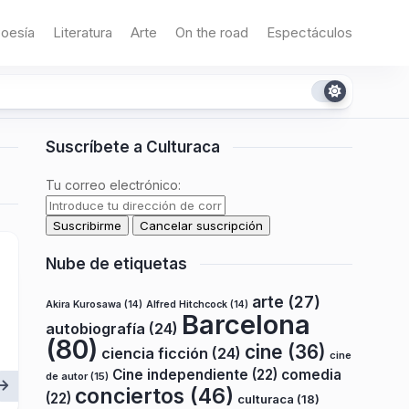
oesía
Literatura
Arte
On the road
Espectáculos
Suscríbete a Culturaca
Tu correo electrónico:
Nube de etiquetas
arte
(27)
Akira Kurosawa
(14)
Alfred Hitchcock
(14)
Barcelona
autobiografía
(24)
(80)
cine
(36)
ciencia ficción
(24)
cine
Cine independiente
(22)
comedia
de autor
(15)
conciertos
(46)
(22)
culturaca
(18)