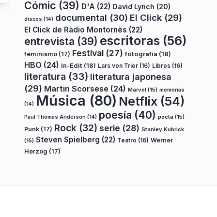
Cómic
(39)
D'A
(22)
David Lynch
(20)
documental
(30)
El Click
(29)
discos
(14)
El Click de Ràdio Montornès
(22)
escritoras
(56)
entrevista
(39)
Festival
(27)
fotografía
(18)
feminismo
(17)
HBO
(24)
In-Edit
(18)
Lars von Trier
(16)
Libros
(16)
literatura
(33)
literatura japonesa
(29)
Martin Scorsese
(24)
Marvel
(15)
memorias
Música
(80)
Netflix
(54)
(14)
poesía
(40)
poeta
(15)
Paul Thomas Anderson
(14)
Rock
(32)
serie
(28)
Punk
(17)
Stanley Kubrick
Steven Spielberg
(22)
Teatro
(16)
Werner
(15)
Herzog
(17)