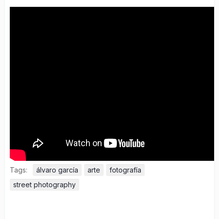
Tags:
álvaro garcía
arte
fotografía
street photography