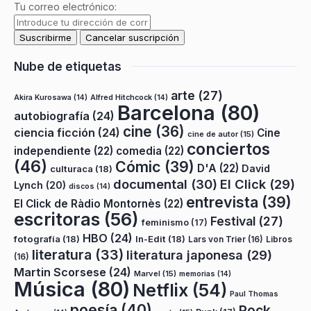
Tu correo electrónico:
Nube de etiquetas
arte
(27)
Akira Kurosawa
(14)
Alfred Hitchcock
(14)
Barcelona
(80)
autobiografía
(24)
cine
(36)
ciencia ficción
(24)
Cine
cine de autor
(15)
conciertos
independiente
(22)
comedia
(22)
(46)
Cómic
(39)
D'A
(22)
David
culturaca
(18)
documental
(30)
El Click
(29)
Lynch
(20)
discos
(14)
entrevista
(39)
El Click de Ràdio Montornès
(22)
escritoras
(56)
Festival
(27)
feminismo
(17)
HBO
(24)
fotografía
(18)
In-Edit
(18)
Lars von Trier
(16)
Libros
literatura
(33)
literatura japonesa
(29)
(16)
Martin Scorsese
(24)
Marvel
(15)
memorias
(14)
Música
(80)
Netflix
(54)
Paul Thomas
poesía
(40)
Rock