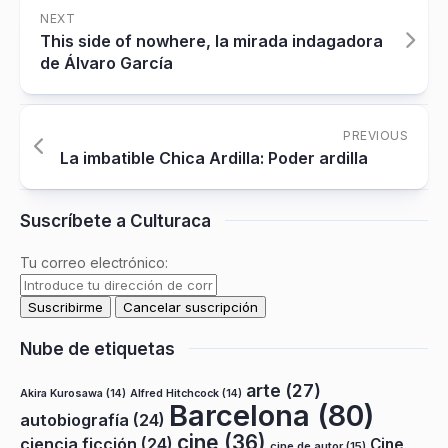
NEXT
This side of nowhere, la mirada indagadora
de Álvaro García
PREVIOUS
La imbatible Chica Ardilla: Poder ardilla
Suscríbete a Culturaca
Tu correo electrónico:
Nube de etiquetas
arte
(27)
Akira Kurosawa
(14)
Alfred Hitchcock
(14)
Barcelona
(80)
autobiografía
(24)
cine
(36)
ciencia ficción
(24)
Cine
cine de autor
(15)