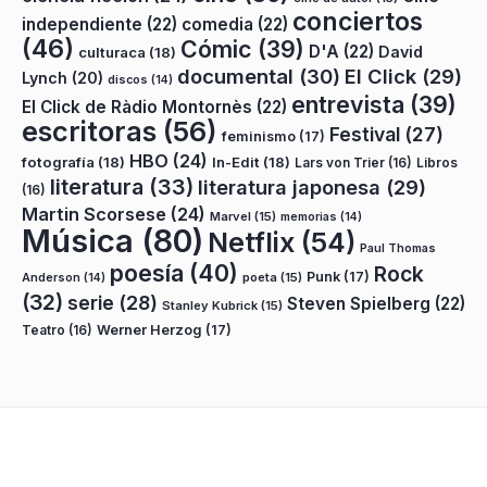
conciertos
independiente
(22)
comedia
(22)
(46)
Cómic
(39)
D'A
(22)
David
culturaca
(18)
documental
(30)
El Click
(29)
Lynch
(20)
discos
(14)
entrevista
(39)
El Click de Ràdio Montornès
(22)
escritoras
(56)
Festival
(27)
feminismo
(17)
HBO
(24)
fotografía
(18)
In-Edit
(18)
Lars von Trier
(16)
Libros
literatura
(33)
literatura japonesa
(29)
(16)
Martin Scorsese
(24)
Marvel
(15)
memorias
(14)
Música
(80)
Netflix
(54)
Paul Thomas
poesía
(40)
Rock
Punk
(17)
poeta
(15)
Anderson
(14)
(32)
serie
(28)
Steven Spielberg
(22)
Stanley Kubrick
(15)
Teatro
(16)
Werner Herzog
(17)