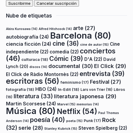
Nube de etiquetas
arte
(27)
Akira Kurosawa
(14)
Alfred Hitchcock
(14)
Barcelona
(80)
autobiografía
(24)
cine
(36)
ciencia ficción
(24)
Cine
cine de autor
(15)
conciertos
independiente
(22)
comedia
(22)
(46)
Cómic
(39)
D'A
(22)
David
culturaca
(18)
documental
(30)
El Click
(29)
Lynch
(20)
discos
(14)
entrevista
(39)
El Click de Ràdio Montornès
(22)
escritoras
(56)
Festival
(27)
feminismo
(17)
HBO
(24)
fotografía
(18)
In-Edit
(18)
Lars von Trier
(16)
Libros
literatura
(33)
literatura japonesa
(29)
(16)
Martin Scorsese
(24)
Marvel
(15)
memorias
(14)
Música
(80)
Netflix
(54)
Paul Thomas
poesía
(40)
Rock
Punk
(17)
poeta
(15)
Anderson
(14)
(32)
serie
(28)
Steven Spielberg
(22)
Stanley Kubrick
(15)