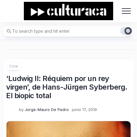
Skip
to
content
Cine
‘Ludwig II: Réquiem por un rey
virgen’, de Hans-Jürgen Syberberg.
El biopic total
by
Jorge-Mauro De Pedro
junio 17, 2019