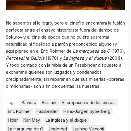
No sabemos si lo logró, pero el cinéfilo encontrará la fusión
perfecta entre el ensayo historicista fuera del tiempo de
Sokurov y el cine de época que no quiere aparentar
naturalidad ni fidelidad a patrón preconcebido alguno (y
aquí pienso en el Eric Rohmer de
La marquesa de O
(1976),
Perceval le Gallois
(1978) y
La inglesa y el duque
(2001)).
Y todo contado con la rabia de un Fassbinder dispuesto a
exonerar a quienes son juzgados y condenados
precipitadamente, sin reparar en que sus miserias -obreras
o millonarias- son a fin de cuentas las nuestras.
Tags:
Baviera
Bismark
El crepúsculo de los dioses
Eric Rohmer
Fassbinder
Hans-Jürgen Syberberg
Hitler
Karl May
La inglesa y el duque
La marquesa de O
Linderhof
Luchino Visconti