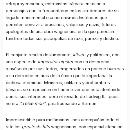
retroproyecciones, entrevistas cámara en mano a
personajes que lo frecuentaron en los alrededores de su
legado monumental o anacronismos históricos que
permiten convivir a prusianos, valquirias y nazis, futuros
apologetas de una obra wagneriana en la que parecían
fundirse todas sus psicopatías de raza, pureza y destino.
El conjunto resulta deslumbrante,
kitsch
y polifónico, con
una especie de
imperator hipster
con un desprecio
mayúsculo por casi todos, emperrados en ponerle barreras
a su derroche en aras de lo único que le importaba: la
dichosa eternidad. Ministros, militares y prohombres
bávaros se empecinan en hacerle ver que está atentando
contra sus intereses, pero el reinado de Ludwig II… pues
no era
“d’eixe món”
, parafraseando a Raimon.
Imprescindible para melómanos -nos acompañan todo el
rato los
greatests hits
wagnerianos, con especial atención