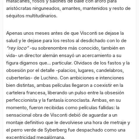
matacanes, fosos y salones de baile con aforo para
aristócratas ninguneados, amantes, mantenidos y resto de
séquitos multitudinarios.
Apenas unos meses antes de que Visconti se dejase la
salud y le dejase para los restos al desdichado con lo de
“rey loco”
-su sobrenombre más conocido, también en
vida- un director alemán ensayó un acercamiento a su
figura digamos que… particular. Olvidaos de los fastos y la
obsesión por el detalle -palacios, lugares, candelabros,
cuberterías- de Luchino. Con ambiciones e intenciones
bien distintas, ambas películas llegaron a coexistir en la
cartelera francesa, liberando un pulso entre la obsesión
perfeccionista y la fantasía iconoclasta. Ambas, en su
momento, fueron recibidas como películas fallidas: la
sensacional obra de Visconti debió de aguardar a un
montaje definitivo que le devolviese una hora de metraje y
el perro verde de Syberberg fue despachado como una
excentricidad megalómana.