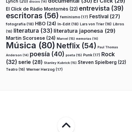
documental
(30)
El Click
(29)
Lynch
(20)
discos
(14)
entrevista
(39)
El Click de Ràdio Montornès
(22)
escritoras
(56)
Festival
(27)
feminismo
(17)
HBO
(24)
fotografía
(18)
In-Edit
(18)
Lars von Trier
(16)
Libros
literatura
(33)
literatura japonesa
(29)
(16)
Martin Scorsese
(24)
Marvel
(15)
memorias
(14)
Música
(80)
Netflix
(54)
Paul Thomas
poesía
(40)
Rock
Punk
(17)
poeta
(15)
Anderson
(14)
(32)
serie
(28)
Steven Spielberg
(22)
Stanley Kubrick
(15)
Teatro
(16)
Werner Herzog
(17)