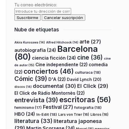
Tu correo electrónico:
Nube de etiquetas
arte
(27)
Akira Kurosawa
(14)
Alfred Hitchcock
(14)
Barcelona
autobiografía
(24)
(80)
cine
(36)
ciencia ficción
(24)
cine
Cine independiente
(22)
comedia
de autor
(15)
conciertos
(46)
(22)
culturaca
(18)
Cómic
(39)
D'A
(22)
David Lynch
(20)
documental
(30)
El Click
(29)
discos
(14)
El Click de Ràdio Montornès
(22)
escritoras
(56)
entrevista
(39)
Festival
(27)
fotografía
(18)
feminismo
(17)
HBO
(24)
In-Edit
(18)
Lars von Trier
(16)
Libros
(16)
literatura
(33)
literatura japonesa
(29)
Martin Scorsese
(24)
Marvel
(15)
memorias