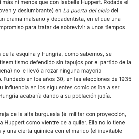
i más ni menos que con Isabelle Huppert. Rodada el
joven y deslumbrante) en
La puerta del cielo
del
n drama malsano y decadentista, en el que una
mpromiso para tratar de sobrevivir a unos tiempos
lta de la esquina y Hungría, como sabemos, se
tisemitismo defendido sin tapujos por el partido de la
uena) no le llevó a rozar ninguna mayoría
o. Fundado en los años 30, en las elecciones de 1935
 influencia en los siguientes comicios iba a ser
 Hungría acabaría dando a su población judía.
reja de la alta burguesía (él militar con proyección,
 la Huppert como vientre de alquiler. Ella no lo tiene
y una cierta química con el marido (el inevitable