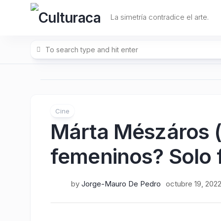
Skip
to
La simetría contradice el arte.
content
Cine
Márta Mészáros (y
femeninos? Solo 
by
Jorge-Mauro De Pedro
octubre 19, 202