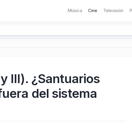
Música
Cine
Televisión
P
 III). ¿Santuarios
fuera del sistema
2