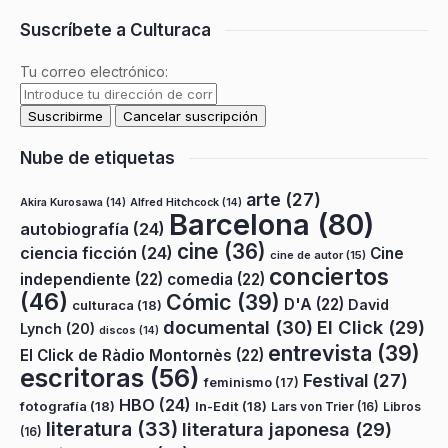
Suscríbete a Culturaca
Tu correo electrónico:
Nube de etiquetas
arte
(27)
Akira Kurosawa
(14)
Alfred Hitchcock
(14)
Barcelona
(80)
autobiografía
(24)
cine
(36)
ciencia ficción
(24)
Cine
cine de autor
(15)
conciertos
independiente
(22)
comedia
(22)
(46)
Cómic
(39)
D'A
(22)
David
culturaca
(18)
documental
(30)
El Click
(29)
Lynch
(20)
discos
(14)
entrevista
(39)
El Click de Ràdio Montornès
(22)
escritoras
(56)
Festival
(27)
feminismo
(17)
HBO
(24)
fotografía
(18)
In-Edit
(18)
Lars von Trier
(16)
Libros
literatura
(33)
literatura japonesa
(29)
(16)