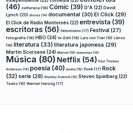
independiente
(22)
comedia
(22)
(46)
Cómic
(39)
D'A
(22)
David
culturaca
(18)
documental
(30)
El Click
(29)
Lynch
(20)
discos
(14)
entrevista
(39)
El Click de Ràdio Montornès
(22)
escritoras
(56)
Festival
(27)
feminismo
(17)
HBO
(24)
fotografía
(18)
In-Edit
(18)
Lars von Trier
(16)
Libros
literatura
(33)
literatura japonesa
(29)
(16)
Martin Scorsese
(24)
Marvel
(15)
memorias
(14)
Música
(80)
Netflix
(54)
Paul Thomas
poesía
(40)
Rock
Punk
(17)
poeta
(15)
Anderson
(14)
(32)
serie
(28)
Steven Spielberg
(22)
Stanley Kubrick
(15)
Teatro
(16)
Werner Herzog
(17)