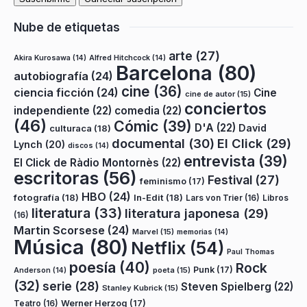
Nube de etiquetas
arte
(27)
Akira Kurosawa
(14)
Alfred Hitchcock
(14)
Barcelona
(80)
autobiografía
(24)
cine
(36)
ciencia ficción
(24)
Cine
cine de autor
(15)
conciertos
independiente
(22)
comedia
(22)
(46)
Cómic
(39)
D'A
(22)
David
culturaca
(18)
documental
(30)
El Click
(29)
Lynch
(20)
discos
(14)
entrevista
(39)
El Click de Ràdio Montornès
(22)
escritoras
(56)
Festival
(27)
feminismo
(17)
HBO
(24)
fotografía
(18)
In-Edit
(18)
Lars von Trier
(16)
Libros
literatura
(33)
literatura japonesa
(29)
(16)
Martin Scorsese
(24)
Marvel
(15)
memorias
(14)
Música
(80)
Netflix
(54)
Paul Thomas
poesía
(40)
Rock
Punk
(17)
poeta
(15)
Anderson
(14)
(32)
serie
(28)
Steven Spielberg
(22)
Stanley Kubrick
(15)
Teatro
(16)
Werner Herzog
(17)