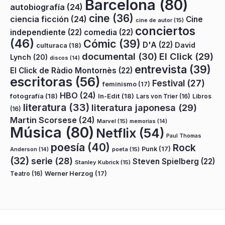
Barcelona
(80)
autobiografía
(24)
cine
(36)
ciencia ficción
(24)
Cine
cine de autor
(15)
conciertos
independiente
(22)
comedia
(22)
(46)
Cómic
(39)
D'A
(22)
David
culturaca
(18)
documental
(30)
El Click
(29)
Lynch
(20)
discos
(14)
entrevista
(39)
El Click de Ràdio Montornès
(22)
escritoras
(56)
Festival
(27)
feminismo
(17)
HBO
(24)
fotografía
(18)
In-Edit
(18)
Lars von Trier
(16)
Libros
literatura
(33)
literatura japonesa
(29)
(16)
Martin Scorsese
(24)
Marvel
(15)
memorias
(14)
Música
(80)
Netflix
(54)
Paul Thomas
poesía
(40)
Rock
Punk
(17)
poeta
(15)
Anderson
(14)
(32)
serie
(28)
Steven Spielberg
(22)
Stanley Kubrick
(15)
Teatro
(16)
Werner Herzog
(17)