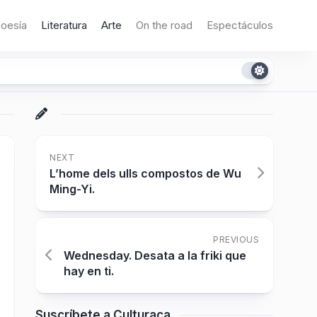
oesía
Literatura
Arte
On the road
Espectáculos
NEXT
L’home dels ulls compostos de Wu
Ming-Yi.
PREVIOUS
Wednesday. Desata a la friki que
hay en ti.
Suscríbete a Culturaca