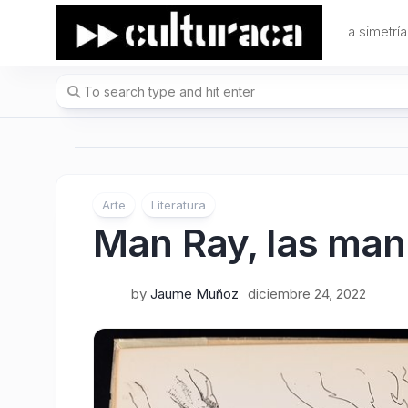
Skip
to
La simetría
content
Arte
Literatura
Man Ray, las ma
by
Jaume Muñoz
diciembre 24, 2022