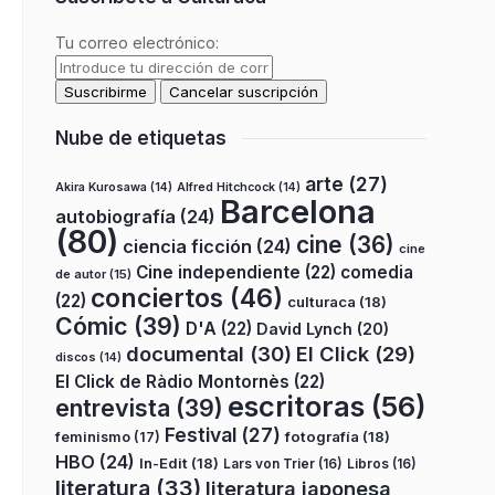
Tu correo electrónico:
Nube de etiquetas
arte
(27)
Akira Kurosawa
(14)
Alfred Hitchcock
(14)
Barcelona
autobiografía
(24)
(80)
cine
(36)
ciencia ficción
(24)
cine
Cine independiente
(22)
comedia
de autor
(15)
conciertos
(46)
(22)
culturaca
(18)
Cómic
(39)
D'A
(22)
David Lynch
(20)
documental
(30)
El Click
(29)
discos
(14)
El Click de Ràdio Montornès
(22)
escritoras
(56)
entrevista
(39)
Festival
(27)
fotografía
(18)
feminismo
(17)
HBO
(24)
In-Edit
(18)
Lars von Trier
(16)
Libros
(16)
literatura
(33)
literatura japonesa