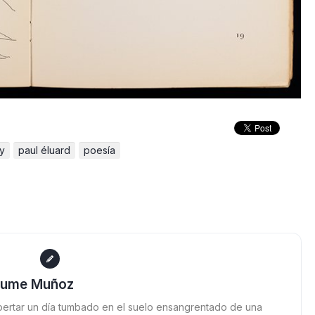
y
paul éluard
poesía
aume Muñoz
ertar un día tumbado en el suelo ensangrentado de una