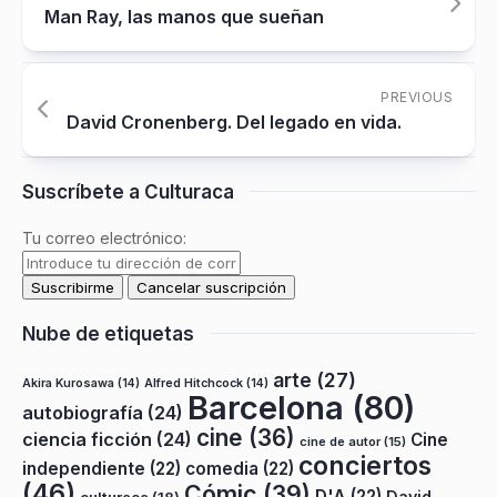
Man Ray, las manos que sueñan
PREVIOUS
David Cronenberg. Del legado en vida.
Suscríbete a Culturaca
Tu correo electrónico:
Nube de etiquetas
arte
(27)
Akira Kurosawa
(14)
Alfred Hitchcock
(14)
Barcelona
(80)
autobiografía
(24)
cine
(36)
ciencia ficción
(24)
Cine
cine de autor
(15)
conciertos
independiente
(22)
comedia
(22)
(46)
Cómic
(39)
D'A
(22)
David
culturaca
(18)