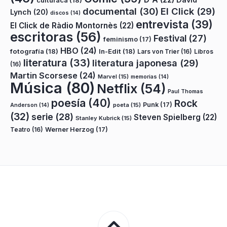
documental
(30)
El Click
(29)
Lynch
(20)
discos
(14)
entrevista
(39)
El Click de Ràdio Montornès
(22)
escritoras
(56)
Festival
(27)
feminismo
(17)
HBO
(24)
fotografía
(18)
In-Edit
(18)
Lars von Trier
(16)
Libros
literatura
(33)
literatura japonesa
(29)
(16)
Martin Scorsese
(24)
Marvel
(15)
memorias
(14)
Música
(80)
Netflix
(54)
Paul Thomas
poesía
(40)
Rock
Punk
(17)
poeta
(15)
Anderson
(14)
(32)
serie
(28)
Steven Spielberg
(22)
Stanley Kubrick
(15)
Teatro
(16)
Werner Herzog
(17)