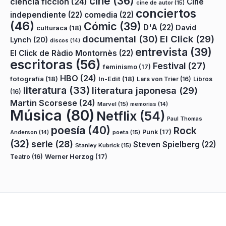
cine
(36)
ciencia ficción
(24)
Cine
cine de autor
(15)
conciertos
independiente
(22)
comedia
(22)
(46)
Cómic
(39)
D'A
(22)
David
culturaca
(18)
documental
(30)
El Click
(29)
Lynch
(20)
discos
(14)
entrevista
(39)
El Click de Ràdio Montornès
(22)
escritoras
(56)
Festival
(27)
feminismo
(17)
HBO
(24)
fotografía
(18)
In-Edit
(18)
Lars von Trier
(16)
Libros
literatura
(33)
literatura japonesa
(29)
(16)
Martin Scorsese
(24)
Marvel
(15)
memorias
(14)
Música
(80)
Netflix
(54)
Paul Thomas
poesía
(40)
Rock
Punk
(17)
poeta
(15)
Anderson
(14)
(32)
serie
(28)
Steven Spielberg
(22)
Stanley Kubrick
(15)
Teatro
(16)
Werner Herzog
(17)