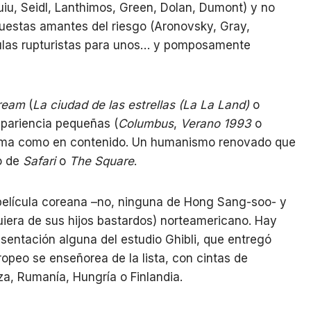
Puiu, Seidl, Lanthimos, Green, Dolan, Dumont) y no
puestas amantes del riesgo (Aronovsky, Gray,
ulas rupturistas para unos… y pomposamente
ream
(
La ciudad de las estrellas (La La Land)
o
apariencia pequeñas (
Columbus
,
Verano 1993
o
forma como en contenido. Un humanismo renovado que
o de
Safari
o
The Square
.
 película coreana –no, ninguna de Hong Sang-soo- y
iera de sus hijos bastardos) norteamericano. Hay
esentación alguna del estudio Ghibli, que entregó
uropeo se enseñorea de la lista, con cintas de
a, Rumanía, Hungría o Finlandia.