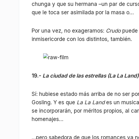
chunga y que su hermana –un par de cursos 
que le toca ser asimilada por la masa o…
Por una vez, no exageramos:
Crudo
puede h
inmisericorde con los distintos, también.
19.-
La ciudad de las estrellas (La La Land)
Sí: hubiese estado más arriba de no ser p
Gosling. Y es que
La La Land
es un musical
se incorporarán, por méritos propios, al c
homenajes…
…pero sabedora de que los romances ya no