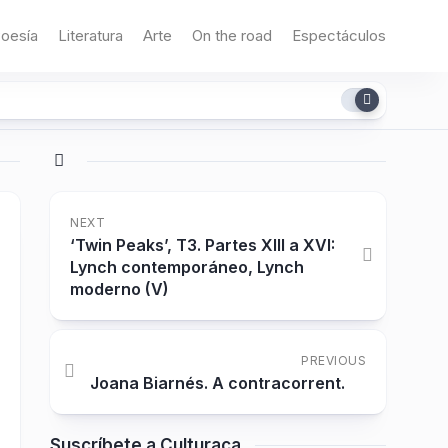
oesía
Literatura
Arte
On the road
Espectáculos
NEXT
‘Twin Peaks’, T3. Partes XIII a XVI:
Lynch contemporáneo, Lynch
moderno (V)
PREVIOUS
Joana Biarnés. A contracorrent.
Suscríbete a Culturaca