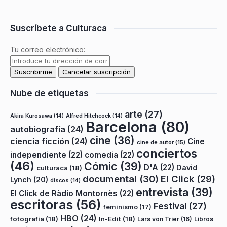
Suscríbete a Culturaca
Tu correo electrónico:
Nube de etiquetas
arte
(27)
Akira Kurosawa
(14)
Alfred Hitchcock
(14)
Barcelona
(80)
autobiografía
(24)
cine
(36)
ciencia ficción
(24)
Cine
cine de autor
(15)
conciertos
independiente
(22)
comedia
(22)
(46)
Cómic
(39)
D'A
(22)
David
culturaca
(18)
documental
(30)
El Click
(29)
Lynch
(20)
discos
(14)
entrevista
(39)
El Click de Ràdio Montornès
(22)
escritoras
(56)
Festival
(27)
feminismo
(17)
HBO
(24)
fotografía
(18)
In-Edit
(18)
Lars von Trier
(16)
Libros