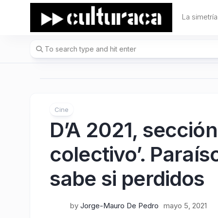
Skip
to
La simetría
content
Cine
D’A 2021, sección
colectivo’. Paraís
sabe si perdidos
by
Jorge-Mauro De Pedro
mayo 5, 2021