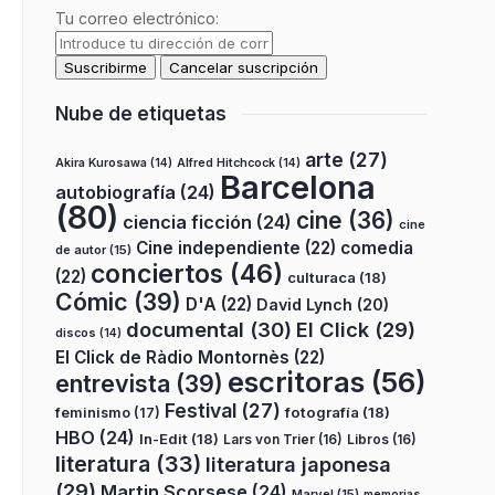
Tu correo electrónico:
Nube de etiquetas
arte
(27)
Akira Kurosawa
(14)
Alfred Hitchcock
(14)
Barcelona
autobiografía
(24)
(80)
cine
(36)
ciencia ficción
(24)
cine
Cine independiente
(22)
comedia
de autor
(15)
conciertos
(46)
(22)
culturaca
(18)
Cómic
(39)
D'A
(22)
David Lynch
(20)
documental
(30)
El Click
(29)
discos
(14)
El Click de Ràdio Montornès
(22)
escritoras
(56)
entrevista
(39)
Festival
(27)
fotografía
(18)
feminismo
(17)
HBO
(24)
In-Edit
(18)
Lars von Trier
(16)
Libros
(16)
literatura
(33)
literatura japonesa
(29)
Martin Scorsese
(24)
Marvel
(15)
memorias