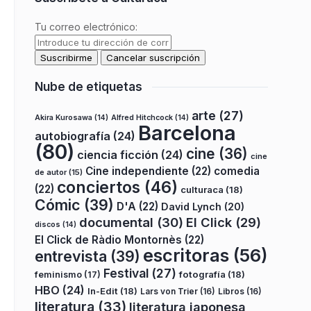
Tu correo electrónico:
Nube de etiquetas
arte
(27)
Akira Kurosawa
(14)
Alfred Hitchcock
(14)
Barcelona
autobiografía
(24)
(80)
cine
(36)
ciencia ficción
(24)
cine
Cine independiente
(22)
comedia
de autor
(15)
conciertos
(46)
(22)
culturaca
(18)
Cómic
(39)
D'A
(22)
David Lynch
(20)
documental
(30)
El Click
(29)
discos
(14)
El Click de Ràdio Montornès
(22)
escritoras
(56)
entrevista
(39)
Festival
(27)
fotografía
(18)
feminismo
(17)
HBO
(24)
In-Edit
(18)
Lars von Trier
(16)
Libros
(16)
literatura
(33)
literatura japonesa