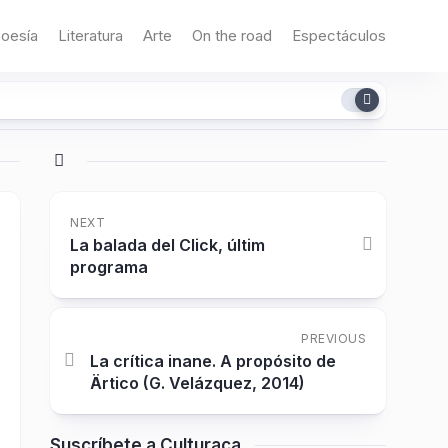
oesía
Literatura
Arte
On the road
Espectáculos
NEXT
La balada del Click, últim
programa
PREVIOUS
La crítica inane. A propósito de
Ärtico (G. Velázquez, 2014)
Suscríbete a Culturaca