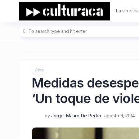
Skip
to
La simetría
content
Cine
Medidas desesper
‘Un toque de viole
by
Jorge-Mauro De Pedro
agosto 6, 2014