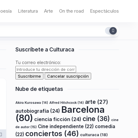
oesía
Literatura
Arte
On the road
Espectáculos
Suscríbete a Culturaca
Tu correo electrónico:
Nube de etiquetas
arte
(27)
Akira Kurosawa
(14)
Alfred Hitchcock
(14)
Barcelona
autobiografía
(24)
(80)
cine
(36)
ciencia ficción
(24)
cine
Cine independiente
(22)
comedia
de autor
(15)
conciertos
(46)
(22)
culturaca
(18)