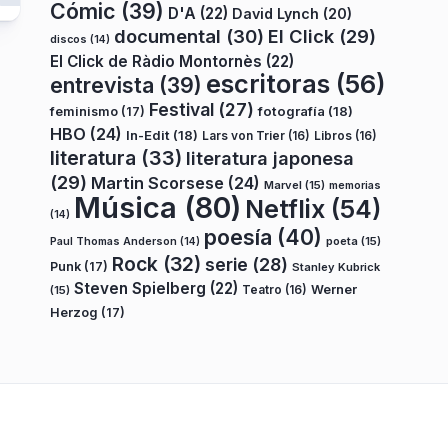
Cómic
(39)
D'A
(22)
David Lynch
(20)
documental
(30)
El Click
(29)
discos
(14)
El Click de Ràdio Montornès
(22)
escritoras
(56)
entrevista
(39)
Festival
(27)
fotografía
(18)
feminismo
(17)
HBO
(24)
In-Edit
(18)
Lars von Trier
(16)
Libros
(16)
literatura
(33)
literatura japonesa
(29)
Martin Scorsese
(24)
Marvel
(15)
memorias
Música
(80)
Netflix
(54)
(14)
poesía
(40)
poeta
(15)
Paul Thomas Anderson
(14)
Rock
(32)
serie
(28)
Punk
(17)
Stanley Kubrick
Steven Spielberg
(22)
Teatro
(16)
Werner
(15)
Herzog
(17)