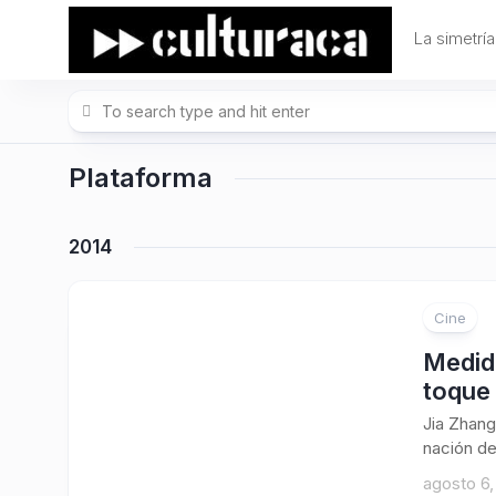
Skip
to
La simetría
content
Plataforma
2014
Cine
Medid
toque 
Jia Zhang
nación de
agosto 6,