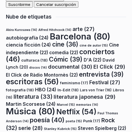
Nube de etiquetas
arte
(27)
Akira Kurosawa
(14)
Alfred Hitchcock
(14)
Barcelona
(80)
autobiografía
(24)
cine
(36)
ciencia ficción
(24)
Cine
cine de autor
(15)
conciertos
independiente
(22)
comedia
(22)
(46)
Cómic
(39)
D'A
(22)
David
culturaca
(18)
documental
(30)
El Click
(29)
Lynch
(20)
discos
(14)
entrevista
(39)
El Click de Ràdio Montornès
(22)
escritoras
(56)
Festival
(27)
feminismo
(17)
HBO
(24)
fotografía
(18)
In-Edit
(18)
Lars von Trier
(16)
Libros
literatura
(33)
literatura japonesa
(29)
(16)
Martin Scorsese
(24)
Marvel
(15)
memorias
(14)
Música
(80)
Netflix
(54)
Paul Thomas
poesía
(40)
Rock
Punk
(17)
poeta
(15)
Anderson
(14)
(32)
serie
(28)
Steven Spielberg
(22)
Stanley Kubrick
(15)