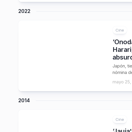
2022
Cine
‘Onoda
Harari
absur
Japón, ti
nómina de
mayo 25,
2014
Cine
‘Jauja