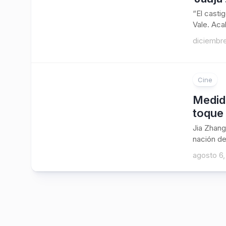
“El casti
Vale. Acab
diciembre
Cine
Medid
toque 
Jia Zhang
nación de
agosto 6,