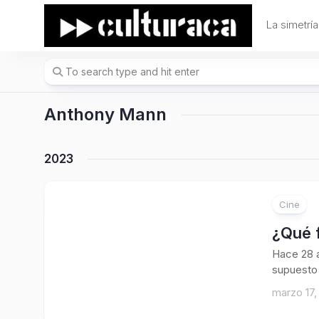
Skip
to
La simetría
content
Anthony Mann
2023
Cine
¿Qué 
Hace 28 
supuesto 
marzo 17,