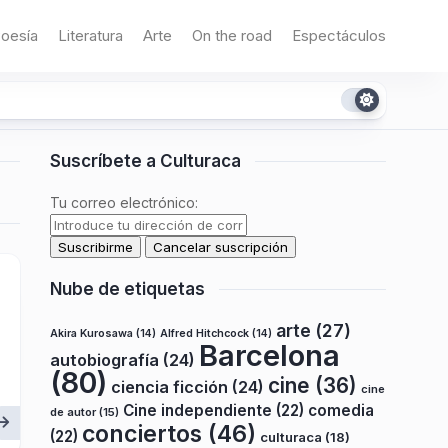
oesía
Literatura
Arte
On the road
Espectáculos
Suscríbete a Culturaca
Tu correo electrónico:
Nube de etiquetas
arte
(27)
Akira Kurosawa
(14)
Alfred Hitchcock
(14)
Barcelona
autobiografía
(24)
(80)
cine
(36)
ciencia ficción
(24)
cine
Cine independiente
(22)
comedia
de autor
(15)
conciertos
(46)
(22)
culturaca
(18)