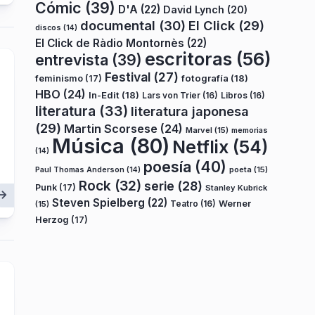
Cómic
(39)
D'A
(22)
David Lynch
(20)
documental
(30)
El Click
(29)
discos
(14)
El Click de Ràdio Montornès
(22)
escritoras
(56)
entrevista
(39)
Festival
(27)
fotografía
(18)
feminismo
(17)
HBO
(24)
In-Edit
(18)
Lars von Trier
(16)
Libros
(16)
literatura
(33)
literatura japonesa
(29)
Martin Scorsese
(24)
Marvel
(15)
memorias
Música
(80)
Netflix
(54)
(14)
poesía
(40)
poeta
(15)
Paul Thomas Anderson
(14)
Rock
(32)
serie
(28)
Punk
(17)
Stanley Kubrick
Steven Spielberg
(22)
Teatro
(16)
Werner
(15)
Herzog
(17)