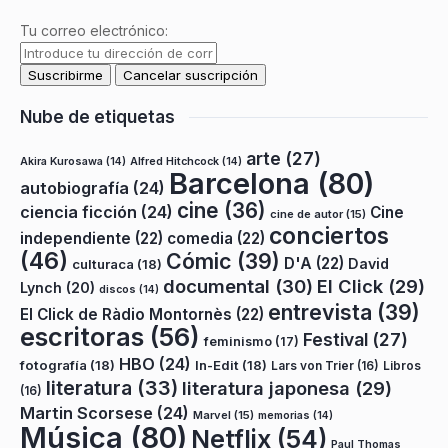
Tu correo electrónico:
Nube de etiquetas
arte
(27)
Akira Kurosawa
(14)
Alfred Hitchcock
(14)
Barcelona
(80)
autobiografía
(24)
cine
(36)
ciencia ficción
(24)
Cine
cine de autor
(15)
conciertos
independiente
(22)
comedia
(22)
(46)
Cómic
(39)
D'A
(22)
David
culturaca
(18)
documental
(30)
El Click
(29)
Lynch
(20)
discos
(14)
entrevista
(39)
El Click de Ràdio Montornès
(22)
escritoras
(56)
Festival
(27)
feminismo
(17)
HBO
(24)
fotografía
(18)
In-Edit
(18)
Lars von Trier
(16)
Libros
literatura
(33)
literatura japonesa
(29)
(16)
Martin Scorsese
(24)
Marvel
(15)
memorias
(14)
Música
(80)
Netflix
(54)
Paul Thomas