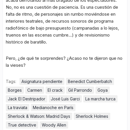
acaba derrotando al más bragado de los espectadores.
No, no es una cuestión de paciencia. Es una cuestión de
falta de ritmo, de personajes sin rumbo moviéndose en
interiores teatrales, de recursos sonoros de programa
radiofónico de bajo presupuesto (campanadas a lo lejos,
truenos en las escenas cumbre…) y de revisionismo
histórico de baratillo.
Pero, ¿de qué te sorprendes? ¿Acaso no te dijeron que no
la vieses?
Tags:
Asignatura pendiente
Benedict Cumberbatch
Borges
Carmen
El crack
Gil Parrondo
Goya
Jack El Destripador
José Luis Garci
La marcha turca
La traviata
Medianoche en París
Sherlock & Watson: Madrid Days
Sherlock Holmes
True detective
Woody Allen