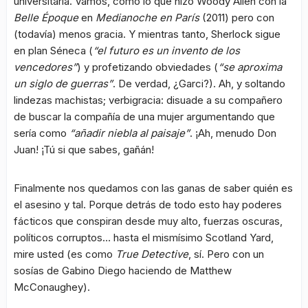
universitaria. Vamos, como lo que hizo Woody Allen con la
Belle Époque
en
Medianoche en París
(2011) pero con
(todavía) menos gracia. Y mientras tanto, Sherlock sigue
en plan Séneca (
“el futuro es un invento de los
vencedores”
) y profetizando obviedades (
“se aproxima
un siglo de guerras”
. De verdad, ¿Garci?). Ah, y soltando
lindezas machistas; verbigracia: disuade a su compañero
de buscar la compañía de una mujer argumentando que
sería como
“añadir niebla al paisaje”
. ¡Ah, menudo Don
Juan! ¡Tú si que sabes, gañán!
Finalmente nos quedamos con las ganas de saber quién es
el asesino y tal. Porque detrás de todo esto hay poderes
fácticos que conspiran desde muy alto, fuerzas oscuras,
políticos corruptos… hasta el mismísimo Scotland Yard,
mire usted (es como
True Detective
, sí. Pero con un
sosías de Gabino Diego haciendo de Matthew
McConaughey).