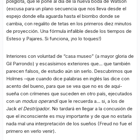
políglota, que le pone al día de la nueva boda de Watson
(excusa para un plano secuencia que nos lleva desde el
espejo donde ella aguarda hasta el biombo donde se
cambia, con regalito de tetas en los primeros diez minutos
de proyección. Una fórmula infalible desde los tiempos de
Esteso y Pajares. Si funciona, ¡no lo toques!)
Interiores con voluntad de “casa museo” (a mayor gloria de
Gil Parrondo) y escasísimos exteriores que… que también
parecen falsos, de estudio aún sin serlo. Descubrimos que
Holmes –que cuando dice palabras en inglés las dice con
acento del bueno, para que se vea que no es de aquí-
sueña con crímenes que suceden en otro país, ejecutados
con un
modus operandi
que le recuerda a… si, a los de
Jack
el Destripador
. No tardará en llegar a la concusión de
que el inconsciente es muy importante y de que no estaría
nada mal una interpretación de los sueños (Freud no fue el
primero en verlo venir).