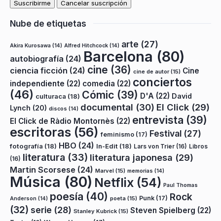
Nube de etiquetas
arte
(27)
Akira Kurosawa
(14)
Alfred Hitchcock
(14)
Barcelona
(80)
autobiografía
(24)
cine
(36)
ciencia ficción
(24)
Cine
cine de autor
(15)
conciertos
independiente
(22)
comedia
(22)
(46)
Cómic
(39)
D'A
(22)
David
culturaca
(18)
documental
(30)
El Click
(29)
Lynch
(20)
discos
(14)
entrevista
(39)
El Click de Ràdio Montornès
(22)
escritoras
(56)
Festival
(27)
feminismo
(17)
HBO
(24)
fotografía
(18)
In-Edit
(18)
Lars von Trier
(16)
Libros
literatura
(33)
literatura japonesa
(29)
(16)
Martin Scorsese
(24)
Marvel
(15)
memorias
(14)
Música
(80)
Netflix
(54)
Paul Thomas
poesía
(40)
Rock
Punk
(17)
poeta
(15)
Anderson
(14)
(32)
serie
(28)
Steven Spielberg
(22)
Stanley Kubrick
(15)