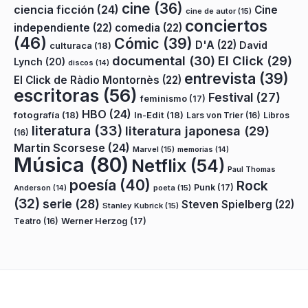
cine
(36)
ciencia ficción
(24)
Cine
cine de autor
(15)
conciertos
independiente
(22)
comedia
(22)
(46)
Cómic
(39)
D'A
(22)
David
culturaca
(18)
documental
(30)
El Click
(29)
Lynch
(20)
discos
(14)
entrevista
(39)
El Click de Ràdio Montornès
(22)
escritoras
(56)
Festival
(27)
feminismo
(17)
HBO
(24)
fotografía
(18)
In-Edit
(18)
Lars von Trier
(16)
Libros
literatura
(33)
literatura japonesa
(29)
(16)
Martin Scorsese
(24)
Marvel
(15)
memorias
(14)
Música
(80)
Netflix
(54)
Paul Thomas
poesía
(40)
Rock
Punk
(17)
poeta
(15)
Anderson
(14)
(32)
serie
(28)
Steven Spielberg
(22)
Stanley Kubrick
(15)
Teatro
(16)
Werner Herzog
(17)