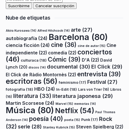
Nube de etiquetas
arte
(27)
Akira Kurosawa
(14)
Alfred Hitchcock
(14)
Barcelona
(80)
autobiografía
(24)
cine
(36)
ciencia ficción
(24)
Cine
cine de autor
(15)
conciertos
independiente
(22)
comedia
(22)
(46)
Cómic
(39)
D'A
(22)
David
culturaca
(18)
documental
(30)
El Click
(29)
Lynch
(20)
discos
(14)
entrevista
(39)
El Click de Ràdio Montornès
(22)
escritoras
(56)
Festival
(27)
feminismo
(17)
HBO
(24)
fotografía
(18)
In-Edit
(18)
Lars von Trier
(16)
Libros
literatura
(33)
literatura japonesa
(29)
(16)
Martin Scorsese
(24)
Marvel
(15)
memorias
(14)
Música
(80)
Netflix
(54)
Paul Thomas
poesía
(40)
Rock
Punk
(17)
poeta
(15)
Anderson
(14)
(32)
serie
(28)
Steven Spielberg
(22)
Stanley Kubrick
(15)