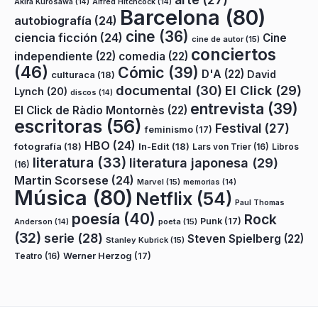
Akira Kurosawa
(14)
Alfred Hitchcock
(14)
Barcelona
(80)
autobiografía
(24)
cine
(36)
ciencia ficción
(24)
Cine
cine de autor
(15)
conciertos
independiente
(22)
comedia
(22)
(46)
Cómic
(39)
D'A
(22)
David
culturaca
(18)
documental
(30)
El Click
(29)
Lynch
(20)
discos
(14)
entrevista
(39)
El Click de Ràdio Montornès
(22)
escritoras
(56)
Festival
(27)
feminismo
(17)
HBO
(24)
fotografía
(18)
In-Edit
(18)
Lars von Trier
(16)
Libros
literatura
(33)
literatura japonesa
(29)
(16)
Martin Scorsese
(24)
Marvel
(15)
memorias
(14)
Música
(80)
Netflix
(54)
Paul Thomas
poesía
(40)
Rock
Punk
(17)
poeta
(15)
Anderson
(14)
(32)
serie
(28)
Steven Spielberg
(22)
Stanley Kubrick
(15)
Teatro
(16)
Werner Herzog
(17)