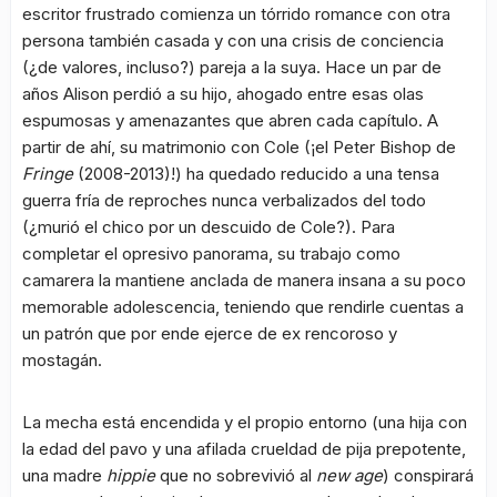
escritor frustrado comienza un tórrido romance con otra
persona también casada y con una crisis de conciencia
(¿de valores, incluso?) pareja a la suya. Hace un par de
años Alison perdió a su hijo, ahogado entre esas olas
espumosas y amenazantes que abren cada capítulo. A
partir de ahí, su matrimonio con Cole (¡el Peter Bishop de
Fringe
(2008-2013)!) ha quedado reducido a una tensa
guerra fría de reproches nunca verbalizados del todo
(¿murió el chico por un descuido de Cole?). Para
completar el opresivo panorama, su trabajo como
camarera la mantiene anclada de manera insana a su poco
memorable adolescencia, teniendo que rendirle cuentas a
un patrón que por ende ejerce de ex rencoroso y
mostagán.
La mecha está encendida y el propio entorno (una hija con
la edad del pavo y una afilada crueldad de pija prepotente,
una madre
hippie
que no sobrevivió al
new age
) conspirará